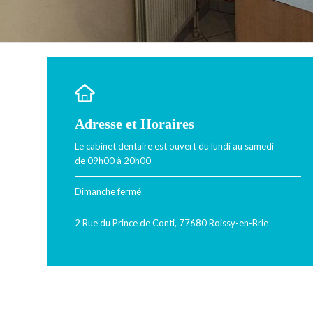
Adresse et Horaires
Le cabinet dentaire est ouvert du lundi au samedi
de 09h00 à 20h00
Dimanche fermé
2 Rue du Prince de Conti, 77680 Roissy-en-Brie