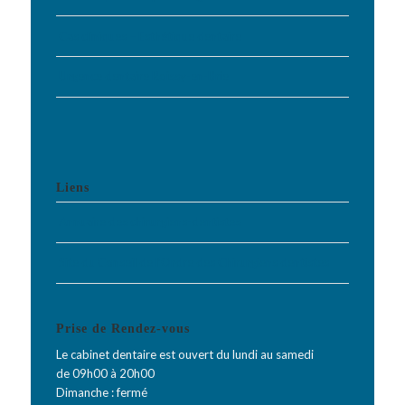
Cas cliniques – Esthétique dentaire
Urgence dentaire Roissy-en-Brie
Liens
Annuaire des chirurgiens-dentistes
Site du Conseil de l’Ordre des Chirurgiens dentistes
Prise de Rendez-vous
Le cabinet dentaire est ouvert du lundi au samedi
de 09h00 à 20h00
Dimanche : fermé